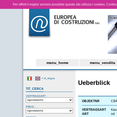
Per offrirti il miglior servizio possibile questo sito utilizza i cookies. Cont
menu_home
menu_vendita
« tit_lingua
Ueberblick
TIT_CERCA
VERTRAGSART :
OBJEKTNR
CB
PREIS :
VERTRAGSART
Kau
ART
nd