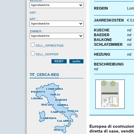
REGION :
REGION
Lom
ORT :
ART :
JAHRESKOSTEN
€ 0,
KUECHE
nd
ZIMMER :
BAEDER
nd
BALKONE
nd
SCHLAFZIMMER
nd
CELL_ISPRESTIGE
HEIZUNG
nd
CELL_ISOFFER
RESET
suche
BESCHREIBUNG
nd
TIT_CERCA-REG
Europea di costruzion
diretta di case, vendi