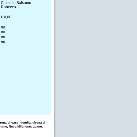
Cinisello Balsamo
Robecco
€ 0,00
nd
nd
nd
nd
etta di case, vendita diretta di
gnano, Nova Milanese, Loano,