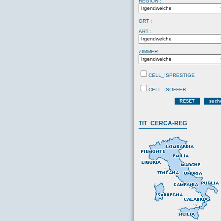
REGION :
ORT :
ART :
ZIMMER :
CELL_ISPRESTIGE
CELL_ISOFFER
RESET
such
TIT_CERCA-REG