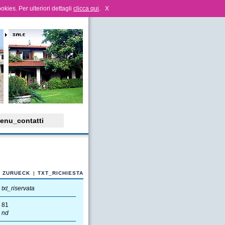
ookies. Per ulteriori dettagli
clicca qui
.
X
enu_contatti
ZURUECK
|
TXT_RICHIESTA
txt_riservata
81
nd