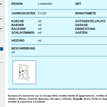
REGION
Lombardei
ORT
JAHRESKOSTEN
€ 0,00
MONATSMIETE
KUECHE
nd
AUTOABSTELLPLATZ
BAEDER
nd
GARAGE
BALKONE
nd
EINRICHTUNG
SCHLAFZIMMER
nd
GARTEN
HEIZUNG
nd
BESCHREIBUNG
e
nd
Europea di costruzioni sas si occupa della vendita diretta di appartamenti, vendita dir
villette a Monza, Cinisello Balsamo, Seregno, Limbiate, Muggi�, Desio, Paderno Du
vendita di capannoni a Limbiate