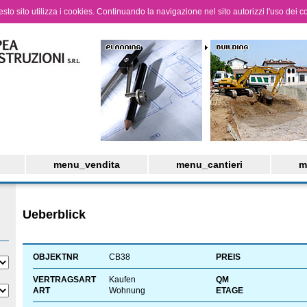
questo sito utilizza i cookies. Continuando la navigazione nel sito autorizzi l'uso dei c
menu_vendita
menu_cantieri
m
Ueberblick
OBJEKTNR
CB38
PREIS
VERTRAGSART
Kaufen
QM
ART
Wohnung
ETAGE