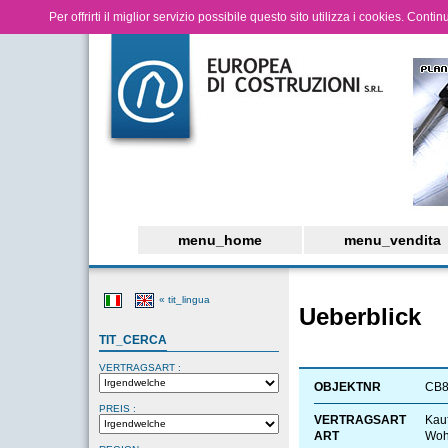
Per offrirti il miglior servizio possibile questo sito utilizza i cookies. Cont
menu_home
menu_vendita
« tit_lingua
Ueberblick
TIT_CERCA
VERTRAGSART :
OBJEKTNR
CB
PREIS :
VERTRAGSART
Kau
ART
Woh