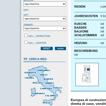
REGION :
REGION
Lom
ORT :
ART :
JAHRESKOSTEN
€ 0,
KUECHE
nd
ZIMMER :
BAEDER
nd
BALKONE
nd
SCHLAFZIMMER
nd
CELL_ISPRESTIGE
HEIZUNG
nd
CELL_ISOFFER
RESET
suche
BESCHREIBUNG
nd
TIT_CERCA-REG
Europea di costruzion
diretta di case, vendi