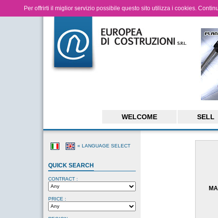
Per offrirti il miglior servizio possibile questo sito utilizza i cookies. Cont
WELCOME
SELL
« LANGUAGE SELECT
QUICK SEARCH
CONTRACT :
MA
PRICE :