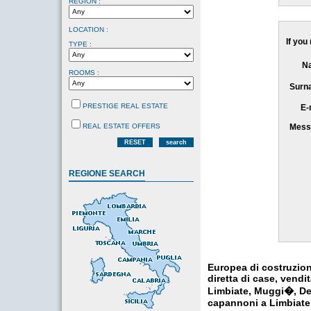
REGION :
LOCATION :
If you
TYPE :
N
ROOMS :
Surn
PRESTIGE REAL ESTATE
E-
REAL ESTATE OFFERS
Mess
RESET
search
REGIONE SEARCH
Europea di costruzion
diretta di case, vendi
Limbiate, Muggi�, De
capannoni a Limbiate