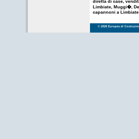
diretta di case, vendi
Limbiate, Muggi�, De
capannoni a Limbiate
© 2026 Europea di Costruzioni