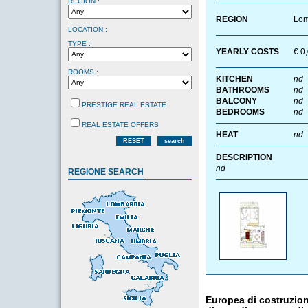
REGION :
REGION
Lom
LOCATION :
TYPE :
YEARLY COSTS
€ 0
ROOMS :
KITCHEN
nd
BATHROOMS
nd
BALCONY
nd
PRESTIGE REAL ESTATE
BEDROOMS
nd
REAL ESTATE OFFERS
HEAT
nd
RESET
search
DESCRIPTION
nd
REGIONE SEARCH
Europea di costruzion