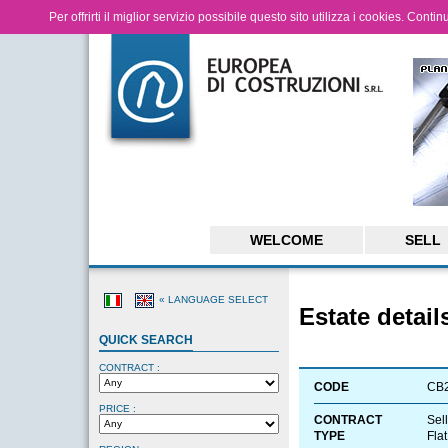
Per offrirti il miglior servizio possibile questo sito utilizza i cookies. Cont
WELCOME
SELL
« LANGUAGE SELECT
Estate detail
QUICK SEARCH
CONTRACT :
CODE
CB
PRICE :
CONTRACT
Sell
TYPE
Flat