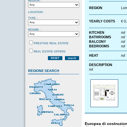
REGION :
REGION
Lom
LOCATION :
TYPE :
YEARLY COSTS
€ 0
ROOMS :
KITCHEN
nd
BATHROOMS
nd
BALCONY
nd
PRESTIGE REAL ESTATE
BEDROOMS
nd
REAL ESTATE OFFERS
HEAT
nd
RESET
search
DESCRIPTION
nd
REGIONE SEARCH
Europea di costruzion