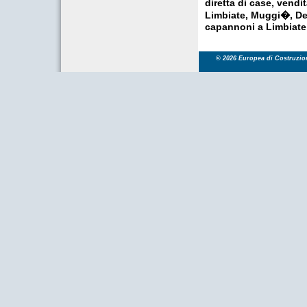
diretta di case, vendi
Limbiate, Muggi�, De
capannoni a Limbiate
© 2026 Europea di Costruzioni