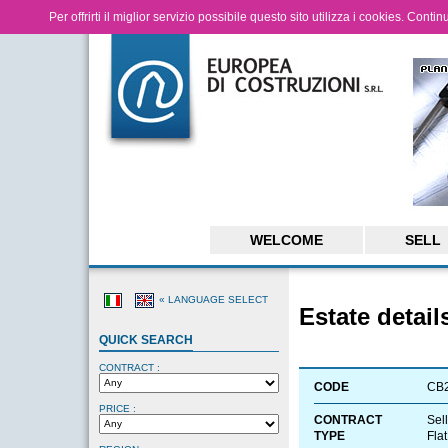
Per offrirti il miglior servizio possibile questo sito utilizza i cookies. Cont
WELCOME
SELL
« LANGUAGE SELECT
Estate detail
QUICK SEARCH
CONTRACT :
CODE
CB
PRICE :
CONTRACT
Sell
TYPE
Flat