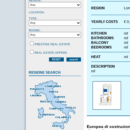
REGION :
REGION
Lom
LOCATION :
TYPE :
YEARLY COSTS
€ 0
ROOMS :
KITCHEN
nd
BATHROOMS
nd
BALCONY
nd
PRESTIGE REAL ESTATE
BEDROOMS
nd
REAL ESTATE OFFERS
HEAT
nd
RESET
search
DESCRIPTION
nd
REGIONE SEARCH
Europea di costruzion