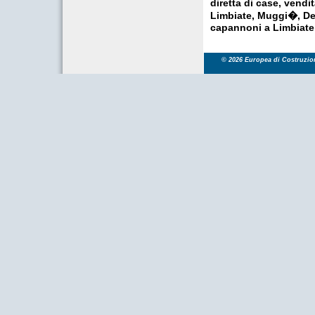
diretta di case, vendi
Limbiate, Muggi�, De
capannoni a Limbiate
© 2026 Europea di Costruzioni