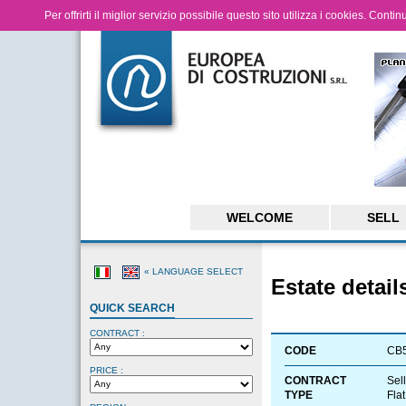
Per offrirti il miglior servizio possibile questo sito utilizza i cookies. Cont
WELCOME
SELL
« LANGUAGE SELECT
Estate detail
QUICK SEARCH
CONTRACT :
CODE
CB
PRICE :
CONTRACT
Sell
TYPE
Flat