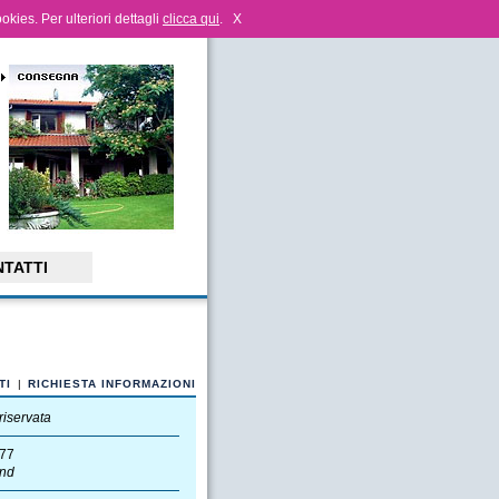
ookies. Per ulteriori dettagli
clicca qui
.
X
TATTI
TI
|
RICHIESTA INFORMAZIONI
riservata
77
nd