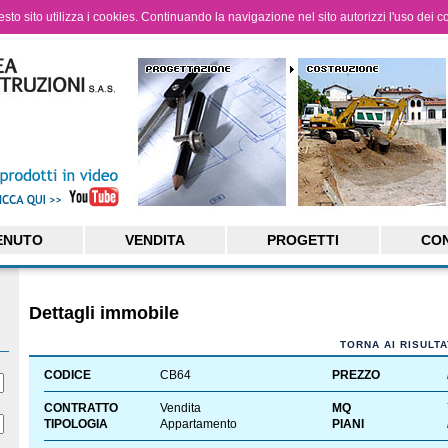
questo sito utilizza i cookies. Continuando la navigazione nel sito autorizzi l'uso dei c
ENUTO
VENDITA
PROGETTI
CON
Dettagli immobile
TORNA AI RISULTA
CODICE
CB64
PREZZO
CONTRATTO
Vendita
MQ
TIPOLOGIA
Appartamento
PIANI