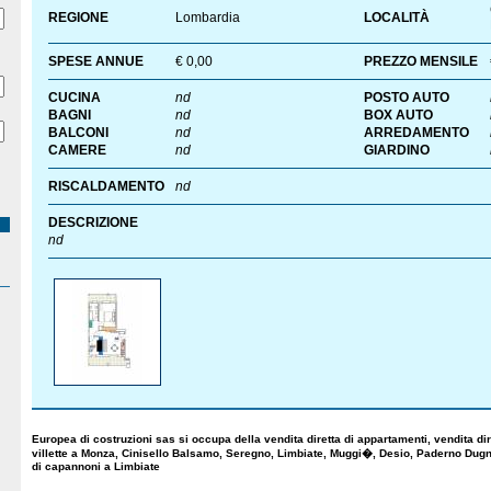
REGIONE
Lombardia
LOCALITÀ
SPESE ANNUE
€ 0,00
PREZZO MENSILE
CUCINA
nd
POSTO AUTO
BAGNI
nd
BOX AUTO
BALCONI
nd
ARREDAMENTO
CAMERE
nd
GIARDINO
RISCALDAMENTO
nd
DESCRIZIONE
nd
Europea di costruzioni sas si occupa della vendita diretta di appartamenti, vendita dire
villette a Monza, Cinisello Balsamo, Seregno, Limbiate, Muggi�, Desio, Paderno Dug
di capannoni a Limbiate