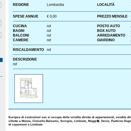
REGIONE
Lombardia
LOCALITÀ
SPESE ANNUE
€ 0,00
PREZZO MENSILE
CUCINA
nd
POSTO AUTO
BAGNI
nd
BOX AUTO
BALCONI
nd
ARREDAMENTO
CAMERE
nd
GIARDINO
RISCALDAMENTO
nd
DESCRIZIONE
nd
Europea di costruzioni sas si occupa della vendita diretta di appartamenti, vendita dire
villette a Monza, Cinisello Balsamo, Seregno, Limbiate, Muggi�, Desio, Paderno Dug
di capannoni a Limbiate