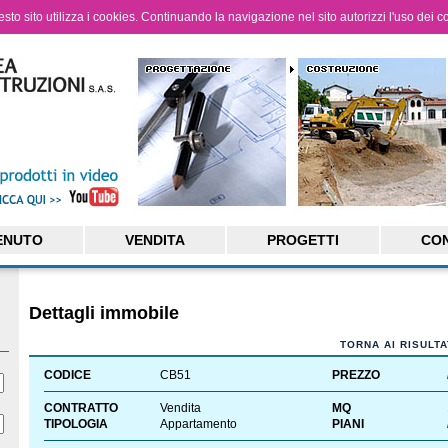
questo sito utilizza i cookies. Continuando la navigazione nel sito autorizzi l'uso dei c
ENUTO
VENDITA
PROGETTI
CON
Dettagli immobile
TORNA AI RISULTA
CODICE
CB51
PREZZO
CONTRATTO
Vendita
MQ
TIPOLOGIA
Appartamento
PIANI