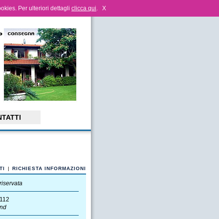
ookies. Per ulteriori dettagli
clicca qui
.
X
TATTI
TI
|
RICHIESTA INFORMAZIONI
riservata
112
nd