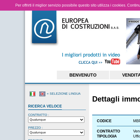
Per offrirti il miglior servizio possibile questo sito utilizza i cookies. Cont
BENVENUTO
VENDIT
« SELEZIONE LINGUA
Dettagli imm
RICERCA VELOCE
CONTRATTO :
CODICE
MB
PREZZO :
CONTRATTO
Ven
TIPOLOGIA
Uffi