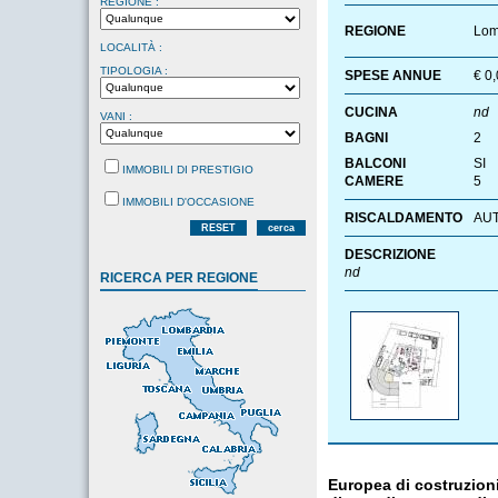
REGIONE :
REGIONE
Lom
LOCALITÀ :
TIPOLOGIA :
SPESE ANNUE
€ 0
CUCINA
nd
VANI :
BAGNI
2
BALCONI
SI
IMMOBILI DI PRESTIGIO
CAMERE
5
IMMOBILI D'OCCASIONE
RISCALDAMENTO
AU
RESET
cerca
DESCRIZIONE
nd
RICERCA PER REGIONE
Europea di costruzioni