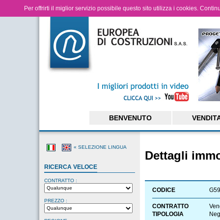
Per offrirti il miglior servizio possibile questo sito utilizza i cookies. Cont
BENVENUTO
VENDIT
« SELEZIONE LINGUA
Dettagli imm
RICERCA VELOCE
CONTRATTO :
CODICE
G5
PREZZO :
CONTRATTO
Ven
TIPOLOGIA
Neg