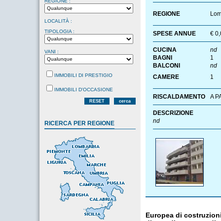
REGIONE :
REGIONE
Lom
LOCALITÀ :
TIPOLOGIA :
SPESE ANNUE
€ 0
CUCINA
nd
VANI :
BAGNI
1
BALCONI
nd
IMMOBILI DI PRESTIGIO
CAMERE
1
IMMOBILI D'OCCASIONE
RISCALDAMENTO
A P
RESET
cerca
DESCRIZIONE
nd
RICERCA PER REGIONE
Europea di costruzioni