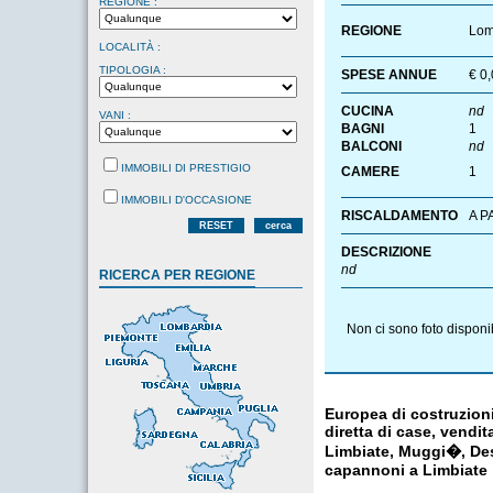
REGIONE :
REGIONE
Lom
LOCALITÀ :
TIPOLOGIA :
SPESE ANNUE
€ 0
CUCINA
nd
VANI :
BAGNI
1
BALCONI
nd
IMMOBILI DI PRESTIGIO
CAMERE
1
IMMOBILI D'OCCASIONE
RISCALDAMENTO
A P
RESET
cerca
DESCRIZIONE
nd
RICERCA PER REGIONE
Non ci sono foto disponi
Europea di costruzioni
diretta di case, vendit
Limbiate, Muggi�, Des
capannoni a Limbiate