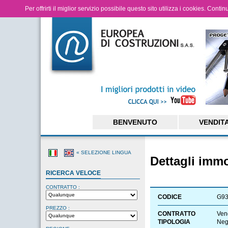
Per offrirti il miglior servizio possibile questo sito utilizza i cookies. Cont
BENVENUTO
VENDIT
« SELEZIONE LINGUA
Dettagli imm
RICERCA VELOCE
CONTRATTO :
CODICE
G9
PREZZO :
CONTRATTO
Ven
TIPOLOGIA
Neg